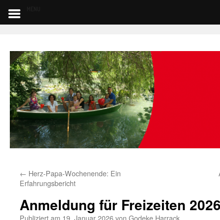
MENU
←
Herz-Papa-Wochenende: Ein
Erfahrungsbericht
Anmeldung für Freizeiten 202
Publiziert am
19. Januar 2026
von
Godeke Harrack