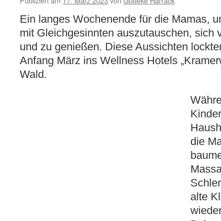
Publiziert am
17. März 2023
von
Godeke Harrack
Ein langes Wochenende für die Mamas, u
mit Gleichgesinnten auszutauschen, sich
und zu genießen. Diese Aussichten lockt
Anfang März ins Wellness Hotels „Kramerw
Wald.
Währe
Kinder
Hausha
die M
baume
Massa
Schlem
alte K
wiede